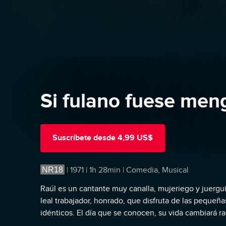
Si fulano fuese me
Suscríbete
desde
4,99 US$
NR18
|
1971 | 1h 28min | Comedia, Musical
Raúl es un cantante muy canalla, mujeriego y juergu
leal trabajador, honrado, que disfruta de las pequeñ
idénticos. El día que se conocen, su vida cambiará r